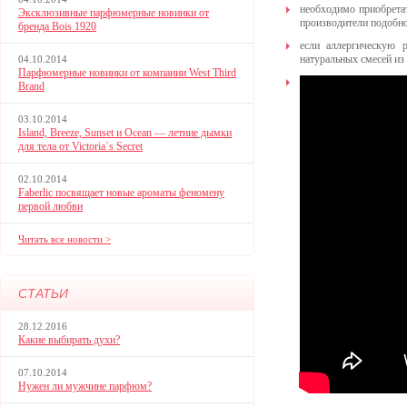
необходимо приобрета
Эксклюзивные парфюмерные новинки от
производители подобн
бренда Bois 1920
если аллергическую 
натуральных смесей из
04.10.2014
Парфюмерные новинки от компании West Third
Brand
03.10.2014
Island, Breeze, Sunset и Ocean — летние дымки
для тела от Victoria`s Secret
02.10.2014
Faberlic посвящает новые ароматы феномену
первой любви
Читать все новости >
СТАТЬИ
28.12.2016
Какие выбирать духи?
07.10.2014
Нужен ли мужчине парфюм?