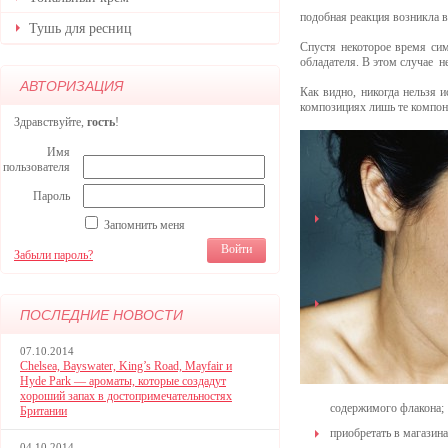
подобная реакция возникла в
Тушь для ресниц
Спустя некоторое время си
обладателя. В этом случае н
АВТОРИЗАЦИЯ
Как видно, никогда нельзя 
композициях лишь те компон
Здравствуйте,
гость
!
Имя
пользователя
Пароль
Запомнить меня
Забыли пароль?
ПОСЛЕДНИЕ НОВОСТИ
07.10.2014
Chelsea, Bayswater, King’s Road, Mayfair и
Hyde Park — ароматы, которые создадут
хороший запах в достопримечательностях
содержимого флакона;
Британии
приобретать в магазин
04.10.2014