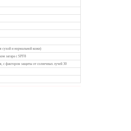
ля сухой и нормальной кожи)
ком загара с SPF8
ая, с фактором защиты от солнечных лучей 30