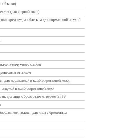
ирной кожи)
ыпчатая (для жирной кожи)
актная крем-пудра с блеском для нормальной и сухой
я
ффектом жемчужного сияния
 бронзовым оттенком
ная, для нормальной и комбинированной кожи
для жирной и комбинированной кожи
атая, для лица с бронзовым оттенком SPF8
я
ажняющая, компактная, для лица с бронзовым