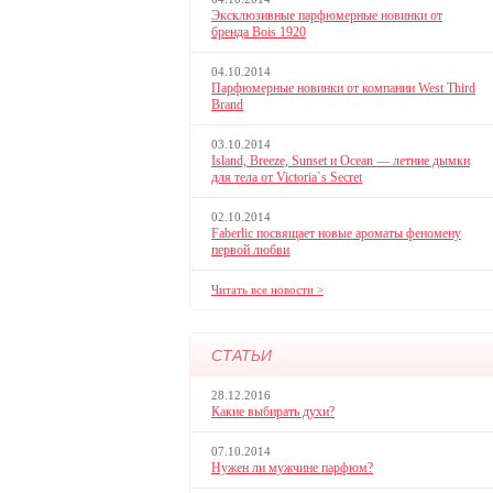
Эксклюзивные парфюмерные новинки от
бренда Bois 1920
04.10.2014
Парфюмерные новинки от компании West Third
Brand
03.10.2014
Island, Breeze, Sunset и Ocean — летние дымки
для тела от Victoria`s Secret
02.10.2014
Faberlic посвящает новые ароматы феномену
первой любви
Читать все новости >
СТАТЬИ
28.12.2016
Какие выбирать духи?
07.10.2014
Нужен ли мужчине парфюм?