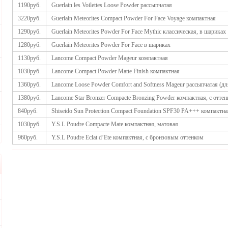
1190руб.
Guerlain les Voilettes Loose Powder рассыпчатая
3220руб.
Guerlain Meteorites Compact Powder For Face Voyage компактная
1290руб.
Guerlain Meteorites Powder For Face Mythic классическая, в шариках
1280руб.
Guerlain Meteorites Powder For Face в шариках
1130руб.
Lancome Compact Powder Mageur компактная
1030руб.
Lancome Compact Powder Matte Finish компактная
1360руб.
Lancome Loose Powder Comfort and Softness Mageur рассыпчатая (д
1380руб.
Lancome Star Bronzer Compacte Bronzing Powder компактная, с оттен
840руб.
Shiseido Sun Protection Compact Foundation SPF30 PA+++ компактн
1030руб.
Y.S.L Poudre Compacte Mate компактная, матовая
960руб.
Y.S.L Poudre Eclat d’Ete компактная, с бронзовым оттенком