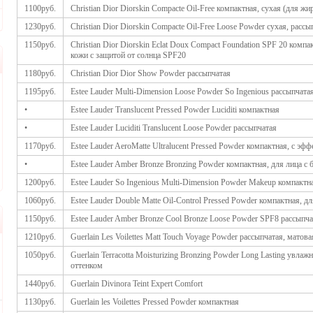
1100руб.
Christian Dior Diorskin Compacte Oil-Free компактная, сухая (для ж
1230руб.
Christian Dior Diorskin Compacte Oil-Free Loose Powder сухая, расс
1150руб.
Christian Dior Diorskin Eclat Doux Compact Foundation SPF 20 комп
кожи с защитой от солнца SPF20
1180руб.
Christian Dior Dior Show Powder рассыпчатая
1195руб.
Estee Lauder Multi-Dimension Loose Powder So Ingenious рассыпчата
•
Estee Lauder Translucent Pressed Powder Luciditi компактная
•
Estee Lauder Luciditi Translucent Loose Powder рассыпчатая
1170руб.
Estee Lauder AeroMatte Ultralucent Pressed Powder компактная, с э
•
Estee Lauder Amber Bronze Bronzing Powder компактная, для лица с
1200руб.
Estee Lauder So Ingenious Multi-Dimension Powder Makeup компакт
1060руб.
Estee Lauder Double Matte Oil-Control Pressed Powder компактная, 
1150руб.
Estee Lauder Amber Bronze Cool Bronze Loose Powder SPF8 рассыпч
1210руб.
Guerlain Les Voilettes Matt Touch Voyage Powder рассыпчатая, матова
1050руб.
Guerlain Terracotta Moisturizing Bronzing Powder Long Lasting увл
оттенком
1440руб.
Guerlain Divinora Teint Expert Comfort
1130руб.
Guerlain les Voilettes Pressed Powder компактная