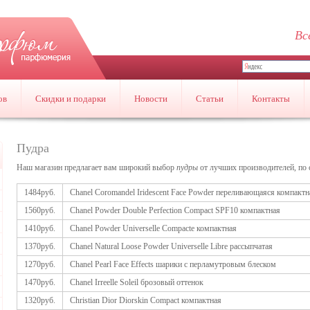
Вс
ов
Скидки и подарки
Новости
Статьи
Контакты
Пудра
Наш магазин предлагает вам широкий выбор
пудры
от лучших производителей, по
1484руб.
Chanel Coromandel Iridescent Face Powder переливающаяся компактн
1560руб.
Chanel Powder Double Perfection Compact SPF10 компактная
1410руб.
Chanel Powder Universelle Compacte компактная
1370руб.
Chanel Natural Loose Powder Universelle Libre рассыпчатая
1270руб.
Chanel Pearl Face Effects шарики с перламутровым блеском
1470руб.
Chanel Irreelle Soleil брозовый оттенок
1320руб.
Christian Dior Diorskin Compact компактная