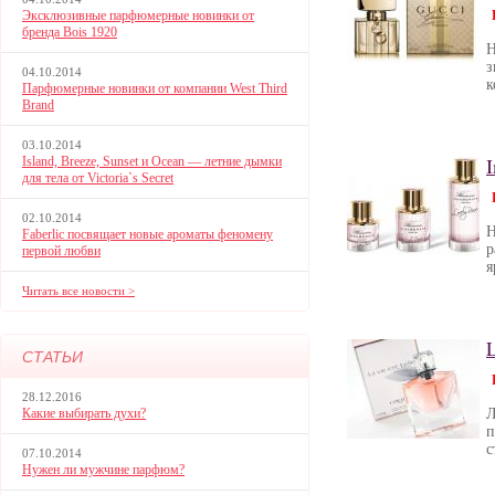
Эксклюзивные парфюмерные новинки от
бренда Bois 1920
Н
з
04.10.2014
к
Парфюмерные новинки от компании West Third
Brand
03.10.2014
Island, Breeze, Sunset и Ocean — летние дымки
для тела от Victoria`s Secret
02.10.2014
Н
Faberlic посвящает новые ароматы феномену
р
первой любви
я
Читать все новости >
L
СТАТЬИ
28.12.2016
Какие выбирать духи?
Л
п
с
07.10.2014
Нужен ли мужчине парфюм?