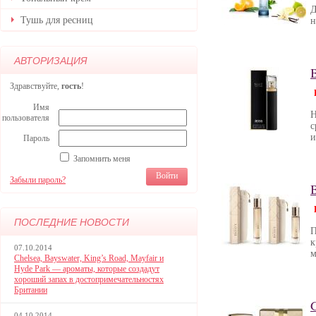
Д
Тушь для ресниц
н
АВТОРИЗАЦИЯ
Здравствуйте,
гость
!
Имя
Н
пользователя
с
и
Пароль
Запомнить меня
Забыли пароль?
ПОСЛЕДНИЕ НОВОСТИ
П
к
07.10.2014
м
Chelsea, Bayswater, King’s Road, Mayfair и
Hyde Park — ароматы, которые создадут
хороший запах в достопримечательностях
Британии
04.10.2014