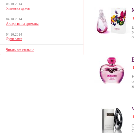
06.10.2014
Упаковка духов
04.10.2014
Аллергия на ароматы
Е
г
04.10.2014
о
Духи вамп
Читать все статьи >
Н
о
к
О
С